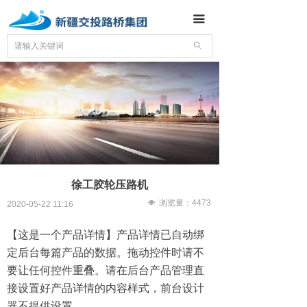
首页
끀
关于我们
ꄙ
新闻资讯
精品工程
机械装备
企业文化
徐工胶轮压路机
党群工作
넶
浏览量：
4473
2020-05-22
11:16
信息公开
【这是一个产品详情】产品详情已自动绑
定后台每篇产品的数据。拖动控件时请不
联系我们
要让任何控件重叠。请在后台产品管理直
接设置好产品详情的内容样式，前台设计
器不提供设置。