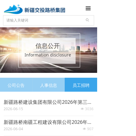
首页
끀
关于我们
ꄙ
新闻资讯
信息公开
精品工程
Information disclosure
机械装备
企业文化
公司公告
人事信息
员工招聘
党群工作
新疆路桥建设集团有限公司2026年第三批面向社会公开招聘公告
信息公开
2026-06-15
3036
넶
联系我们
新疆路桥南疆工程建设有限公司2026年面向社会招聘录用人员公示
2026-06-04
907
넶